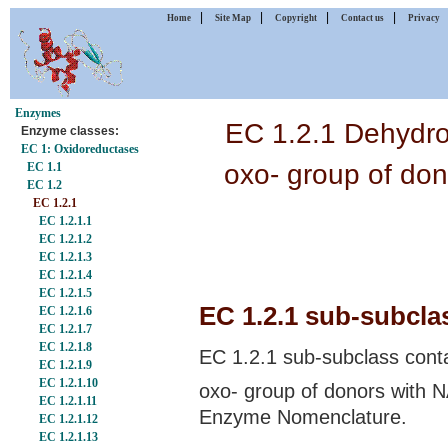
|
|
|
|
Home
Site Map
Copyright
Contact us
Privacy
Enzymes
EC 1.2.1 Dehydro
Enzyme classes:
EC 1: Oxidoreductases
oxo- group of do
EC 1.1
EC 1.2
EC 1.2.1
EC 1.2.1.1
EC 1.2.1.2
EC 1.2.1.3
EC 1.2.1.4
EC 1.2.1.5
EC 1.2.1 sub-subclas
EC 1.2.1.6
EC 1.2.1.7
EC 1.2.1.8
EC 1.2.1 sub-subclass cont
EC 1.2.1.9
EC 1.2.1.10
oxo- group of donors with 
EC 1.2.1.11
Enzyme Nomenclature.
EC 1.2.1.12
EC 1.2.1.13