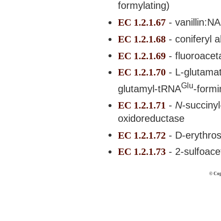
formylating)
EC 1.2.1.67
- vanillin:N
EC 1.2.1.68
- coniferyl
EC 1.2.1.69
- fluoroace
EC 1.2.1.70
- L-glutama
Glu
glutamyl-tRNA
-formi
EC 1.2.1.71
-
N-
succiny
oxidoreductase
EC 1.2.1.72
- D-erythro
EC 1.2.1.73
- 2-sulfoac
© Cop