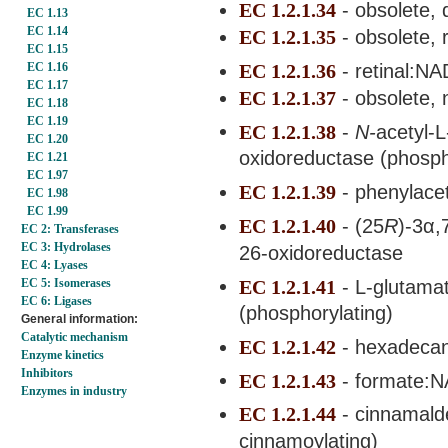
EC 1.2.1.34
- obsolete, 
EC 1.13
EC 1.14
EC 1.2.1.35
- obsolete, 
EC 1.15
EC 1.2.1.36
- retinal:NA
EC 1.16
EC 1.17
EC 1.2.1.37
- obsolete,
EC 1.18
EC 1.19
EC 1.2.1.38
-
N-
acetyl-
EC 1.20
oxidoreductase (phosph
EC 1.21
EC 1.97
EC 1.2.1.39
- phenylace
EC 1.98
EC 1.99
EC 1.2.1.40
- (25
R
)-3α,
EC 2: Transferases
EC 3: Hydrolases
26-oxidoreductase
EC 4: Lyases
EC 1.2.1.41
- L-glutama
EC 5: Isomerases
EC 6: Ligases
(phosphorylating)
General information:
Catalytic mechanism
EC 1.2.1.42
- hexadeca
Enzyme kinetics
Inhibitors
EC 1.2.1.43
- formate:
Enzymes in industry
EC 1.2.1.44
- cinnamal
cinnamoylating)