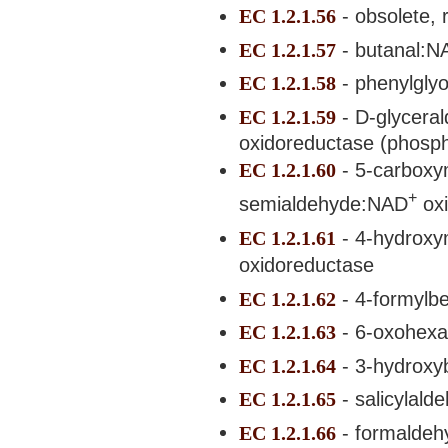
EC 1.2.1.56
- obsolete, 
EC 1.2.1.57
- butanal:N
EC 1.2.1.58
- phenylgly
EC 1.2.1.59
- D-glycera
oxidoreductase (phosph
EC 1.2.1.60
- 5-carboxy
+
semialdehyde:NAD
oxi
EC 1.2.1.61
- 4-hydrox
oxidoreductase
EC 1.2.1.62
- 4-formylb
EC 1.2.1.63
- 6-oxohex
EC 1.2.1.64
- 3-hydrox
EC 1.2.1.65
- salicylal
EC 1.2.1.66
- formalde