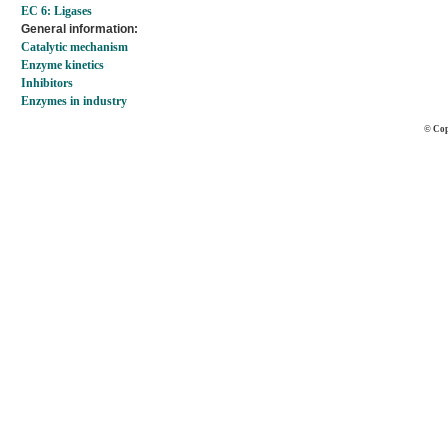
EC 6: Ligases
General information:
Catalytic mechanism
Enzyme kinetics
Inhibitors
Enzymes in industry
© Cop