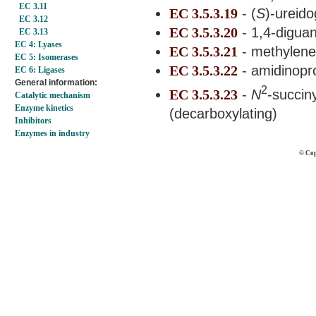
EC 3.11
EC 3.5.3.19
- (
S
)-ureid
EC 3.12
EC 3.5.3.20
- 1,4-digua
EC 3.13
EC 4: Lyases
EC 3.5.3.21
- methylene
EC 5: Isomerases
EC 3.5.3.22
- amidinopr
EC 6: Ligases
General information:
2
EC 3.5.3.23
-
N
-succin
Catalytic mechanism
Enzyme kinetics
(decarboxylating)
Inhibitors
Enzymes in industry
© Cop