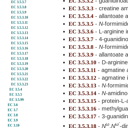
EC 3.5.3.2
- guanidinoa
EC 3.5.3.7
EC 3.5.3.3
- creatine am
EC 3.5.3.8
EC 3.5.3.9
EC 3.5.3.4
- allantoate 
EC 3.5.3.10
EC 3.5.3.5
-
N-
formimid
EC 3.5.3.11
EC 3.5.3.12
EC 3.5.3.6
- L-arginine 
EC 3.5.3.13
EC 3.5.3.7
- 4-guanidin
EC 3.5.3.14
EC 3.5.3.15
EC 3.5.3.8
-
N-
formimid
EC 3.5.3.16
EC 3.5.3.9
- allantoate 
EC 3.5.3.17
EC 3.5.3.18
EC 3.5.3.10
- D-arginin
EC 3.5.3.19
EC 3.5.3.11
- agmatine 
EC 3.5.3.20
EC 3.5.3.21
EC 3.5.3.12
- agmatine 
EC 3.5.3.22
EC 3.5.3.13
-
N-
formimi
EC 3.5.3.23
EC 3.5.4
EC 3.5.3.14
-
N-
amidino
EC 3.5.5
EC 3.5.3.15
- protein-L-
EC 3.5.99
EC 3.6
EC 3.5.3.16
- methylgua
EC 3.7
EC 3.5.3.17
- 3-guanidi
EC 3.8
EC 3.9
ω
ω'
EC 3.5.3.18
-
N
,
N
-di
EC 3.10