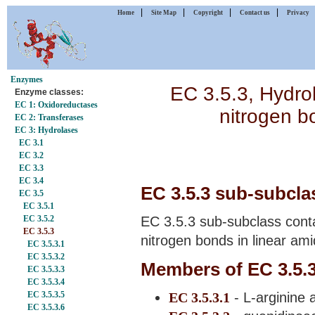
|
|
|
|
Home
Site Map
Copyright
Contact us
Privacy
Enzymes
EC 3.5.3, Hydro
Enzyme classes:
EC 1: Oxidoreductases
nitrogen b
EC 2: Transferases
EC 3: Hydrolases
EC 3.1
EC 3.2
EC 3.3
EC 3.4
EC 3.5.3 sub-subclas
EC 3.5
EC 3.5.1
EC 3.5.2
EC 3.5.3 sub-subclass cont
EC 3.5.3
nitrogen bonds in linear a
EC 3.5.3.1
EC 3.5.3.2
Members of EC 3.5.
EC 3.5.3.3
EC 3.5.3.4
EC 3.5.3.1
- L-arginine 
EC 3.5.3.5
EC 3.5.3.6