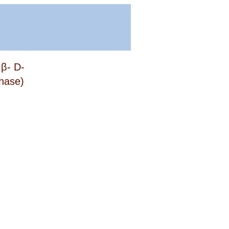
 β- D-
thase)