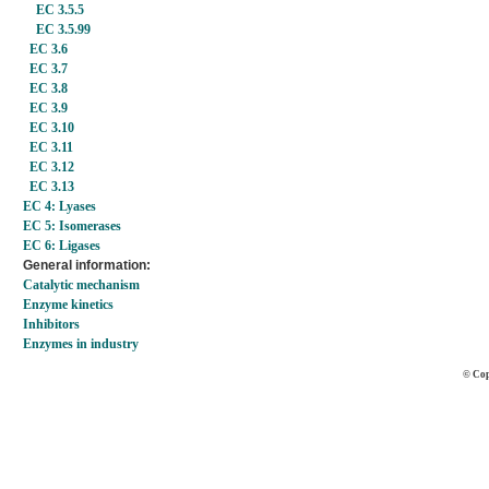
EC 3.5.5
EC 3.5.99
EC 3.6
EC 3.7
EC 3.8
EC 3.9
EC 3.10
EC 3.11
EC 3.12
EC 3.13
EC 4: Lyases
EC 5: Isomerases
EC 6: Ligases
General information:
Catalytic mechanism
Enzyme kinetics
Inhibitors
Enzymes in industry
© Cop