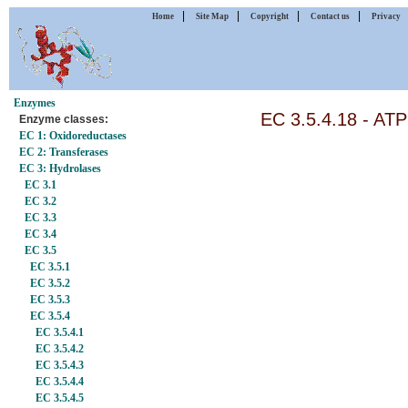
|
|
|
|
Home
Site Map
Copyright
Contact us
Privacy
Enzymes
EC 3.5.4.18 - AT
Enzyme classes:
EC 1: Oxidoreductases
EC 2: Transferases
EC 3: Hydrolases
EC 3.1
EC 3.2
EC 3.3
EC 3.4
EC 3.5
EC 3.5.1
EC 3.5.2
EC 3.5.3
EC 3.5.4
EC 3.5.4.1
EC 3.5.4.2
EC 3.5.4.3
EC 3.5.4.4
EC 3.5.4.5