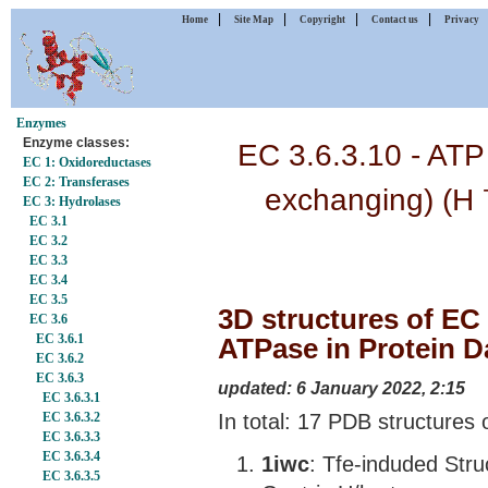
|
|
|
|
Home
Site Map
Copyright
Contact us
Privacy
Enzymes
Enzyme classes:
EC 3.6.3.10 - AT
EC 1: Oxidoreductases
EC 2: Transferases
exchanging) (H
EC 3: Hydrolases
EC 3.1
EC 3.2
EC 3.3
EC 3.4
EC 3.5
3D structures of EC
EC 3.6
EC 3.6.1
ATPase in Protein D
EC 3.6.2
EC 3.6.3
updated: 6 January 2022, 2:15
EC 3.6.3.1
In total: 17 PDB structure
EC 3.6.3.2
EC 3.6.3.3
EC 3.6.3.4
1iwc
: Tfe-induded Stru
EC 3.6.3.5