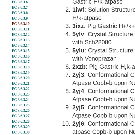
Gastric H/k-atpase
EC 3.6.3.6
EC 3.6.3.7
1iwf
: Solution Structu
EC 3.6.3.8
H/k-atpase
EC 3.6.3.9
EC 3.6.3.10
3ixz
: Pig Gastric H+/k
EC 3.6.3.11
5ylv
: Crystal Structur
EC 3.6.3.12
EC 3.6.3.13
with Sch28080
EC 3.6.3.14
5ylu
: Crystal Structu
EC 3.6.3.15
EC 3.6.3.16
with Vonoprazan
EC 3.6.3.17
2xzb
: Pig Gastric H,k
EC 3.6.3.18
EC 3.6.3.19
2yj3
: Conformational C
EC 3.6.3.20
Atpase Copb-b upon Nu
EC 3.6.3.21
EC 3.6.3.22
2yj4
: Conformational C
EC 3.6.3.23
Atpase Copb-b upon Nu
EC 3.6.3.24
EC 3.6.3.25
2yj5
: Conformational C
EC 3.6.3.26
Atpase Copb-b upon Nu
EC 3.6.3.27
EC 3.6.3.28
2yj6
: Conformational C
EC 3.6.3.29
atpase Copb-b upon Nu
EC 3.6.3.30