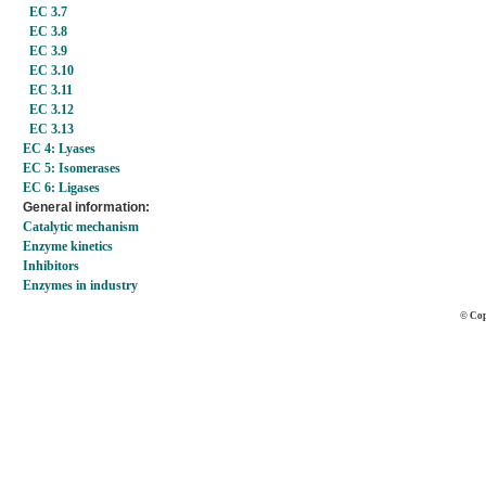
EC 3.7
EC 3.8
EC 3.9
EC 3.10
EC 3.11
EC 3.12
EC 3.13
EC 4: Lyases
EC 5: Isomerases
EC 6: Ligases
General information:
Catalytic mechanism
Enzyme kinetics
Inhibitors
Enzymes in industry
© Cop