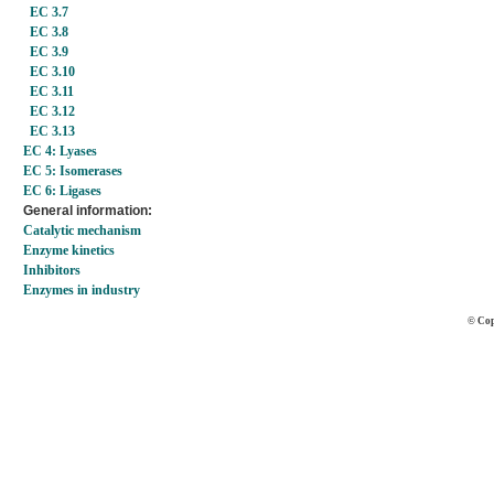
EC 3.7
EC 3.8
EC 3.9
EC 3.10
EC 3.11
EC 3.12
EC 3.13
EC 4: Lyases
EC 5: Isomerases
EC 6: Ligases
General information:
Catalytic mechanism
Enzyme kinetics
Inhibitors
Enzymes in industry
© Cop