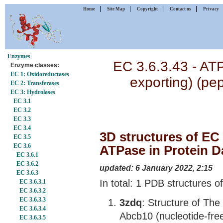
|
|
|
|
Home
Site Map
Copyright
Contact us
Privacy
Enzymes
EC 3.6.3.43 - AT
Enzyme classes:
EC 1: Oxidoreductases
exporting) (pe
EC 2: Transferases
EC 3: Hydrolases
EC 3.1
EC 3.2
EC 3.3
EC 3.4
3D structures of EC 
EC 3.5
EC 3.6
ATPase in Protein D
EC 3.6.1
EC 3.6.2
updated: 6 January 2022, 2:15
EC 3.6.3
In total: 1 PDB structures o
EC 3.6.3.1
EC 3.6.3.2
EC 3.6.3.3
3zdq
: Structure of Th
EC 3.6.3.4
Abcb10 (nucleotide-fre
EC 3.6.3.5