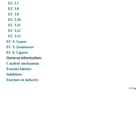
EC 3.7
EC 3.8
EC 3.9
EC 3.10
EC 3.11
EC 3.12
EC 3.13
EC 4: Lyases
EC 5: Isomerases
EC 6: Ligases
General information:
Catalytic mechanism
Enzyme kinetics
Inhibitors
Enzymes in industry
© Cop