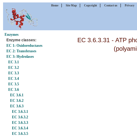
|
|
|
|
Home
Site Map
Copyright
Contact us
Privacy
Enzymes
EC 3.6.3.31 - ATP ph
Enzyme classes:
EC 1: Oxidoreductases
(polyami
EC 2: Transferases
EC 3: Hydrolases
EC 3.1
EC 3.2
EC 3.3
EC 3.4
EC 3.5
EC 3.6
EC 3.6.1
EC 3.6.2
EC 3.6.3
EC 3.6.3.1
EC 3.6.3.2
EC 3.6.3.3
EC 3.6.3.4
EC 3.6.3.5