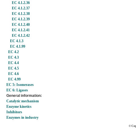
EC 4.1.2.36
EC 4.1.2.37
EC 4.1.2.38
EC 4.1.2.39
EC 4.1.2.40
EC 4.1.2.41
EC 4.1.2.42
EC 4.1.3
EC 4.1.99
EC 4.2
EC 4.3
EC 4.4
EC 4.5
EC 4.6
EC 4.99
EC 5: Isomerases
EC 6: Ligases
General information:
Catalytic mechanism
Enzyme kinetics
Inhibitors
Enzymes in industry
© Cop