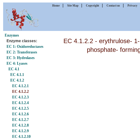
|
|
|
|
Home
Site Map
Copyright
Contact us
Privacy
Enzymes
EC 4.1.2.2 - erythrulose- 1
Enzyme classes:
EC 1: Oxidoreductases
phosphate- forming
EC 2: Transferases
EC 3: Hydrolases
EC 4: Lyases
EC 4.1
EC 4.1.1
EC 4.1.2
EC 4.1.2.1
EC 4.1.2.2
EC 4.1.2.3
EC 4.1.2.4
EC 4.1.2.5
EC 4.1.2.6
EC 4.1.2.7
EC 4.1.2.8
EC 4.1.2.9
EC 4.1.2.10