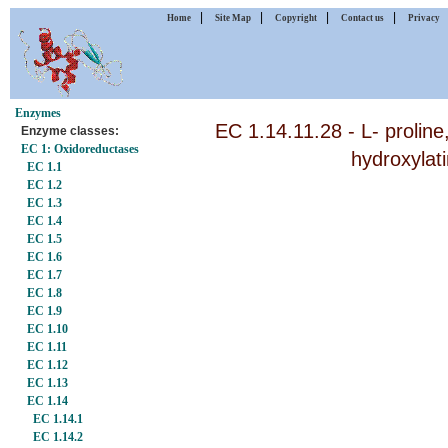
|
|
|
|
Home
Site Map
Copyright
Contact us
Privacy
Enzymes
EC 1.14.11.28 - L- prolin
Enzyme classes:
EC 1: Oxidoreductases
hydroxylati
EC 1.1
EC 1.2
EC 1.3
EC 1.4
EC 1.5
EC 1.6
EC 1.7
EC 1.8
EC 1.9
EC 1.10
EC 1.11
EC 1.12
EC 1.13
EC 1.14
EC 1.14.1
EC 1.14.2