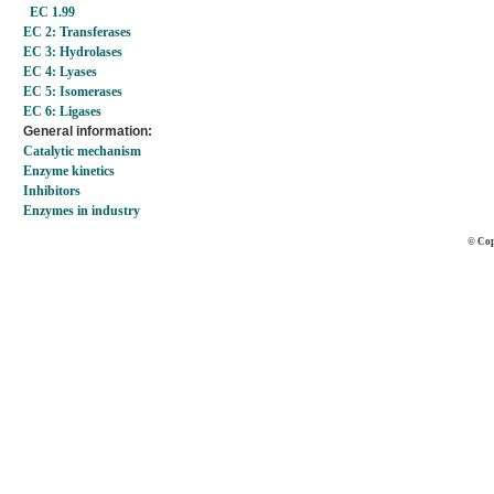
EC 1.99
EC 2: Transferases
EC 3: Hydrolases
EC 4: Lyases
EC 5: Isomerases
EC 6: Ligases
General information:
Catalytic mechanism
Enzyme kinetics
Inhibitors
Enzymes in industry
© Cop