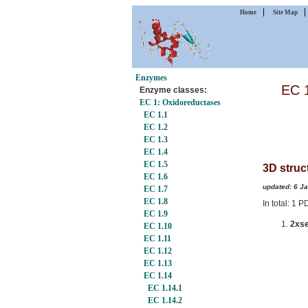
|
Home
Site Map
Enzymes
EC 1
Enzyme classes:
EC 1: Oxidoreductases
EC 1.1
EC 1.2
EC 1.3
EC 1.4
EC 1.5
3D struc
EC 1.6
updated: 6 J
EC 1.7
EC 1.8
In total: 1 
EC 1.9
2xs
EC 1.10
EC 1.11
EC 1.12
EC 1.13
EC 1.14
EC 1.14.1
EC 1.14.2