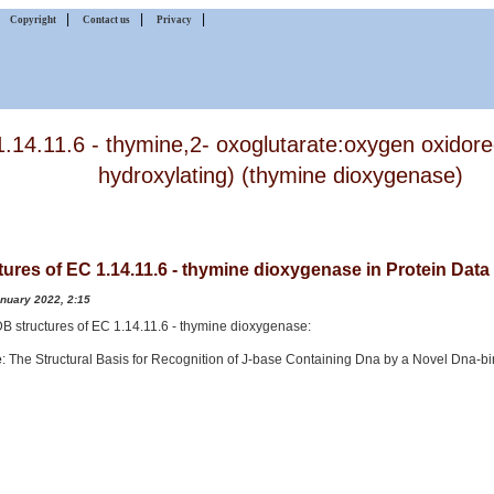
|
|
|
|
Copyright
Contact us
Privacy
.14.11.6 - thymine,2- oxoglutarate:oxygen oxidore
hydroxylating) (thymine dioxygenase)
tures of EC 1.14.11.6 - thymine dioxygenase in Protein Dat
anuary 2022, 2:15
PDB structures of EC 1.14.11.6 - thymine dioxygenase:
e
: The Structural Basis for Recognition of J-base Containing Dna by a Novel Dna-