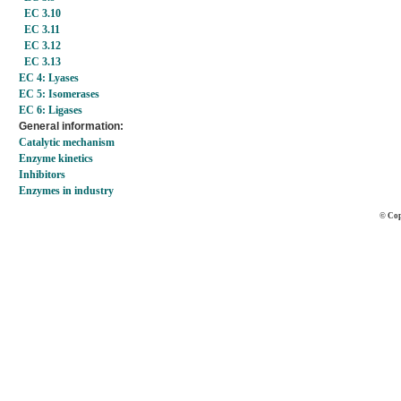
EC 3.10
EC 3.11
EC 3.12
EC 3.13
EC 4: Lyases
EC 5: Isomerases
EC 6: Ligases
General information:
Catalytic mechanism
Enzyme kinetics
Inhibitors
Enzymes in industry
© Cop