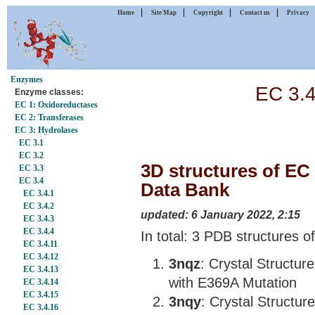
|
|
|
|
Home
Site Map
Copyright
Contact us
Privacy
Enzymes
EC 3.4.
Enzyme classes:
EC 1: Oxidoreductases
EC 2: Transferases
EC 3: Hydrolases
EC 3.1
EC 3.2
3D structures of EC 3
EC 3.3
EC 3.4
Data Bank
EC 3.4.1
EC 3.4.2
updated: 6 January 2022, 2:15
EC 3.4.3
EC 3.4.4
In total: 3 PDB structures of
EC 3.4.11
EC 3.4.12
3nqz
: Crystal Structur
EC 3.4.13
with E369A Mutation
EC 3.4.14
EC 3.4.15
3nqy
: Crystal Structu
EC 3.4.16