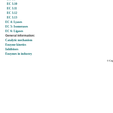
EC 3.10
EC 3.11
EC 3.12
EC 3.13
EC 4: Lyases
EC 5: Isomerases
EC 6: Ligases
General information:
Catalytic mechanism
Enzyme kinetics
Inhibitors
Enzymes in industry
© Cop