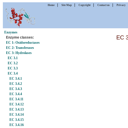
|
|
|
|
Home
Site Map
Copyright
Contact us
Privacy
Enzymes
EC 3
Enzyme classes:
EC 1: Oxidoreductases
EC 2: Transferases
EC 3: Hydrolases
EC 3.1
EC 3.2
EC 3.3
EC 3.4
EC 3.4.1
EC 3.4.2
EC 3.4.3
EC 3.4.4
EC 3.4.11
EC 3.4.12
EC 3.4.13
EC 3.4.14
EC 3.4.15
EC 3.4.16