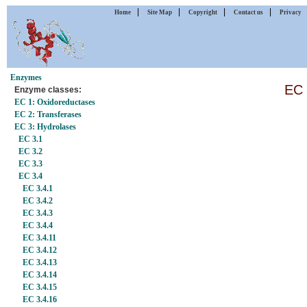
|
|
|
|
Home
Site Map
Copyright
Contact us
Privacy
Enzymes
EC 
Enzyme classes:
EC 1: Oxidoreductases
EC 2: Transferases
EC 3: Hydrolases
EC 3.1
EC 3.2
EC 3.3
EC 3.4
EC 3.4.1
EC 3.4.2
EC 3.4.3
EC 3.4.4
EC 3.4.11
EC 3.4.12
EC 3.4.13
EC 3.4.14
EC 3.4.15
EC 3.4.16