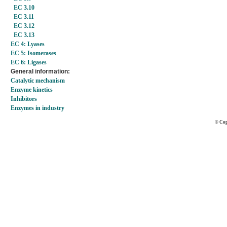
EC 3.10
EC 3.11
EC 3.12
EC 3.13
EC 4: Lyases
EC 5: Isomerases
EC 6: Ligases
General information:
Catalytic mechanism
Enzyme kinetics
Inhibitors
Enzymes in industry
© Cop