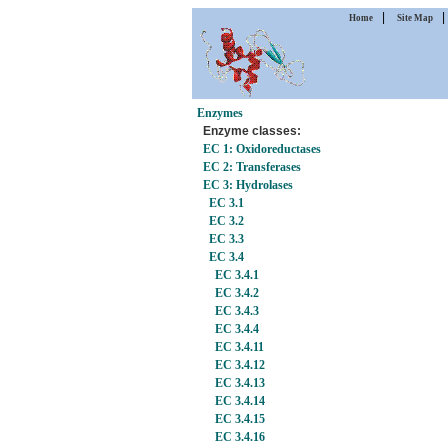
|
Home
Site Map
Enzymes
Enzyme classes:
EC 1: Oxidoreductases
EC 2: Transferases
EC 3: Hydrolases
EC 3.1
EC 3.2
EC 3.3
EC 3.4
EC 3.4.1
EC 3.4.2
EC 3.4.3
EC 3.4.4
EC 3.4.11
EC 3.4.12
EC 3.4.13
EC 3.4.14
EC 3.4.15
EC 3.4.16