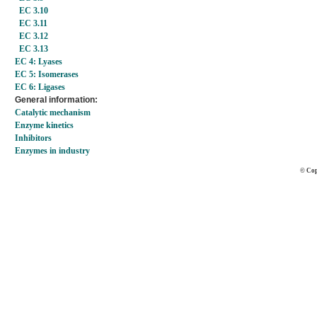
EC 3.10
EC 3.11
EC 3.12
EC 3.13
EC 4: Lyases
EC 5: Isomerases
EC 6: Ligases
General information:
Catalytic mechanism
Enzyme kinetics
Inhibitors
Enzymes in industry
© Cop