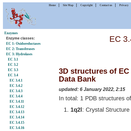
|
|
|
|
Home
Site Map
Copyright
Contact us
Privacy
Enzymes
EC 3.4
Enzyme classes:
EC 1: Oxidoreductases
EC 2: Transferases
EC 3: Hydrolases
EC 3.1
EC 3.2
3D structures of EC 3
EC 3.3
EC 3.4
Data Bank
EC 3.4.1
EC 3.4.2
updated: 6 January 2022, 2:15
EC 3.4.3
EC 3.4.4
In total: 1 PDB structures of
EC 3.4.11
EC 3.4.12
1q2l
: Crystal Structure 
EC 3.4.13
EC 3.4.14
EC 3.4.15
EC 3.4.16