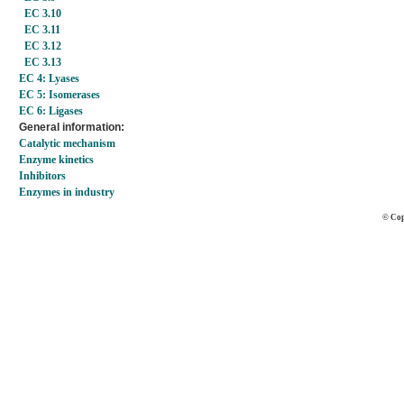
EC 3.10
EC 3.11
EC 3.12
EC 3.13
EC 4: Lyases
EC 5: Isomerases
EC 6: Ligases
General information:
Catalytic mechanism
Enzyme kinetics
Inhibitors
Enzymes in industry
© Cop