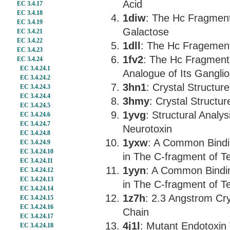
Acid
EC 3.4.17
EC 3.4.18
1diw
: The Hc Fragment
EC 3.4.19
Galactose
EC 3.4.21
EC 3.4.22
1dll
: The Hc Fragement
EC 3.4.23
1fv2
: The Hc Fragment
EC 3.4.24
EC 3.4.24.1
Analogue of Its Gangli
EC 3.4.24.2
3hn1
: Crystal Structu
EC 3.4.24.3
EC 3.4.24.4
3hmy
: Crystal Structu
EC 3.4.24.5
1yvg
: Structural Analy
EC 3.4.24.6
EC 3.4.24.7
Neurotoxin
EC 3.4.24.8
1yxw
: A Common Binding
EC 3.4.24.9
EC 3.4.24.10
in The C-fragment of T
EC 3.4.24.11
1yyn
: A Common Binding
EC 3.4.24.12
EC 3.4.24.13
in The C-fragment of T
EC 3.4.24.14
1z7h
: 2.3 Angstrom Cry
EC 3.4.24.15
EC 3.4.24.16
Chain
EC 3.4.24.17
4j1l
: Mutant Endotoxin
EC 3.4.24.18