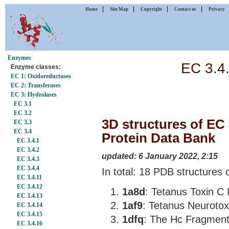
|
|
|
|
Home
Site Map
Copyright
Contact us
Privacy
Enzymes
EC 3.4.
Enzyme classes:
EC 1: Oxidoreductases
EC 2: Transferases
EC 3: Hydrolases
EC 3.1
EC 3.2
3D structures of EC 3
EC 3.3
EC 3.4
Protein Data Bank
EC 3.4.1
EC 3.4.2
updated: 6 January 2022, 2:15
EC 3.4.3
EC 3.4.4
In total: 18 PDB structures o
EC 3.4.11
EC 3.4.12
1a8d
: Tetanus Toxin C
EC 3.4.13
1af9
: Tetanus Neuroto
EC 3.4.14
EC 3.4.15
1dfq
: The Hc Fragment 
EC 3.4.16