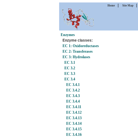
|
Home
Site Map
Enzymes
Enzyme classes:
EC 1: Oxidoreductases
EC 2: Transferases
EC 3: Hydrolases
EC 3.1
EC 3.2
EC 3.3
EC 3.4
EC 3.4.1
EC 3.4.2
EC 3.4.3
EC 3.4.4
EC 3.4.11
EC 3.4.12
EC 3.4.13
EC 3.4.14
EC 3.4.15
EC 3.4.16