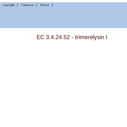
|
|
|
|
Copyright
Contact us
Privacy
EC 3.4.24.52 - trimerelysin I