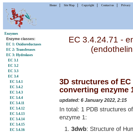
|
|
|
|
Home
Site Map
Copyright
Contact us
Privacy
Enzymes
EC 3.4.24.71 - e
Enzyme classes:
EC 1: Oxidoreductases
(endotheli
EC 2: Transferases
EC 3: Hydrolases
EC 3.1
EC 3.2
EC 3.3
EC 3.4
3D structures of EC 
EC 3.4.1
EC 3.4.2
converting enzyme 1
EC 3.4.3
EC 3.4.4
updated: 6 January 2022, 2:15
EC 3.4.11
In total: 1 PDB structures o
EC 3.4.12
EC 3.4.13
enzyme 1:
EC 3.4.14
EC 3.4.15
3dwb
: Structure of H
EC 3.4.16