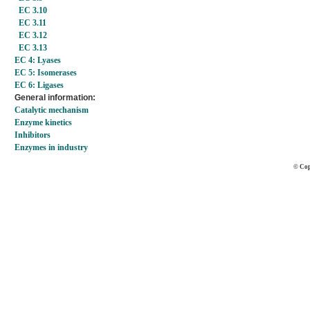
EC 3.10
EC 3.11
EC 3.12
EC 3.13
EC 4: Lyases
EC 5: Isomerases
EC 6: Ligases
General information:
Catalytic mechanism
Enzyme kinetics
Inhibitors
Enzymes in industry
© Cop