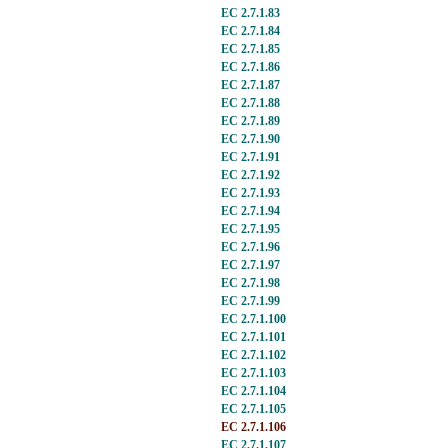
EC 2.7.1.83
EC 2.7.1.84
EC 2.7.1.85
EC 2.7.1.86
EC 2.7.1.87
EC 2.7.1.88
EC 2.7.1.89
EC 2.7.1.90
EC 2.7.1.91
EC 2.7.1.92
EC 2.7.1.93
EC 2.7.1.94
EC 2.7.1.95
EC 2.7.1.96
EC 2.7.1.97
EC 2.7.1.98
EC 2.7.1.99
EC 2.7.1.100
EC 2.7.1.101
EC 2.7.1.102
EC 2.7.1.103
EC 2.7.1.104
EC 2.7.1.105
EC 2.7.1.106
EC 2.7.1.107