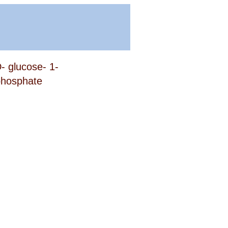
- glucose- 1-
phosphate