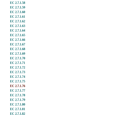
EC 2.7.1.58
EC 2.7.1.59
EC 2.7.1.60
EC 2.7.1.61
EC 2.7.1.62
EC 2.7.1.63
EC 2.7.1.64
EC 2.7.1.65
EC 2.7.1.66
EC 2.7.1.67
EC 2.7.1.68
EC 2.7.1.69
EC 2.7.1.70
EC 2.7.1.71
EC 2.7.1.72
EC 2.7.1.73
EC 2.7.1.74
EC 2.7.1.75
EC 2.7.1.76
EC 2.7.1.77
EC 2.7.1.78
EC 2.7.1.79
EC 2.7.1.80
EC 2.7.1.81
EC 2.7.1.82