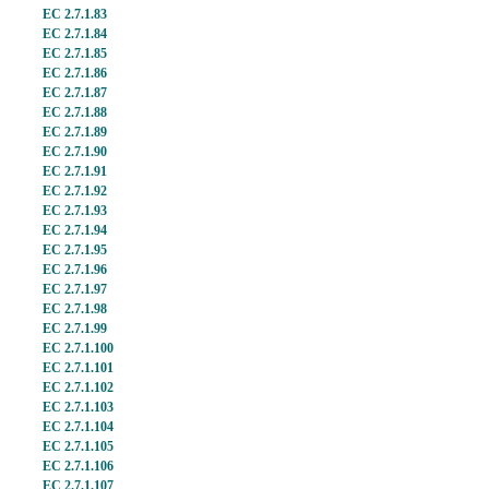
EC 2.7.1.83
EC 2.7.1.84
EC 2.7.1.85
EC 2.7.1.86
EC 2.7.1.87
EC 2.7.1.88
EC 2.7.1.89
EC 2.7.1.90
EC 2.7.1.91
EC 2.7.1.92
EC 2.7.1.93
EC 2.7.1.94
EC 2.7.1.95
EC 2.7.1.96
EC 2.7.1.97
EC 2.7.1.98
EC 2.7.1.99
EC 2.7.1.100
EC 2.7.1.101
EC 2.7.1.102
EC 2.7.1.103
EC 2.7.1.104
EC 2.7.1.105
EC 2.7.1.106
EC 2.7.1.107