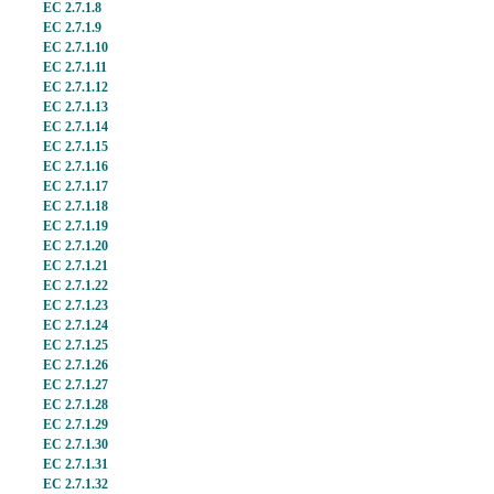
EC 2.7.1.8
EC 2.7.1.9
EC 2.7.1.10
EC 2.7.1.11
EC 2.7.1.12
EC 2.7.1.13
EC 2.7.1.14
EC 2.7.1.15
EC 2.7.1.16
EC 2.7.1.17
EC 2.7.1.18
EC 2.7.1.19
EC 2.7.1.20
EC 2.7.1.21
EC 2.7.1.22
EC 2.7.1.23
EC 2.7.1.24
EC 2.7.1.25
EC 2.7.1.26
EC 2.7.1.27
EC 2.7.1.28
EC 2.7.1.29
EC 2.7.1.30
EC 2.7.1.31
EC 2.7.1.32