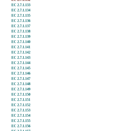
EC 2.7.1.133
EC 2.7.1.134
EC 2.7.1.135
EC 2.7.1.136
EC 2.7.1.137
EC 2.7.1.138
EC 2.7.1.139
EC 2.7.1.140
EC 2.7.1.141
EC 2.7.1.142
EC 2.7.1.143
EC 2.7.1.144
EC 2.7.1.145
EC 2.7.1.146
EC 2.7.1.147
EC 2.7.1.148
EC 2.7.1.149
EC 2.7.1.150
EC 2.7.1.151
EC 2.7.1.152
EC 2.7.1.153
EC 2.7.1.154
EC 2.7.1.155
EC 2.7.1.156