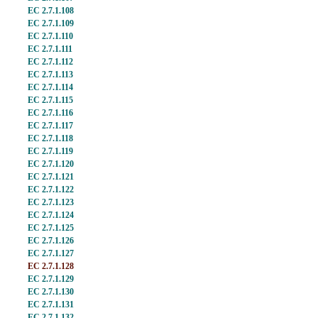
EC 2.7.1.108
EC 2.7.1.109
EC 2.7.1.110
EC 2.7.1.111
EC 2.7.1.112
EC 2.7.1.113
EC 2.7.1.114
EC 2.7.1.115
EC 2.7.1.116
EC 2.7.1.117
EC 2.7.1.118
EC 2.7.1.119
EC 2.7.1.120
EC 2.7.1.121
EC 2.7.1.122
EC 2.7.1.123
EC 2.7.1.124
EC 2.7.1.125
EC 2.7.1.126
EC 2.7.1.127
EC 2.7.1.128
EC 2.7.1.129
EC 2.7.1.130
EC 2.7.1.131
EC 2.7.1.132