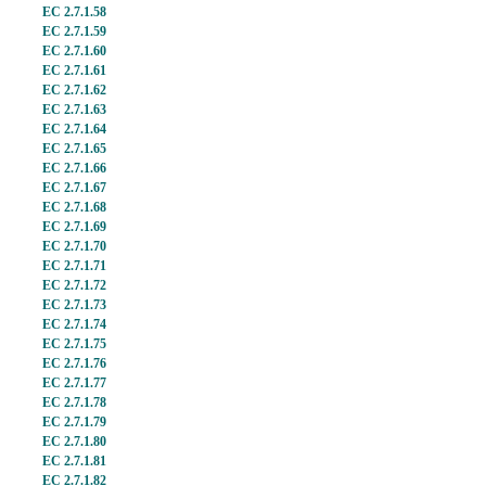
EC 2.7.1.58
EC 2.7.1.59
EC 2.7.1.60
EC 2.7.1.61
EC 2.7.1.62
EC 2.7.1.63
EC 2.7.1.64
EC 2.7.1.65
EC 2.7.1.66
EC 2.7.1.67
EC 2.7.1.68
EC 2.7.1.69
EC 2.7.1.70
EC 2.7.1.71
EC 2.7.1.72
EC 2.7.1.73
EC 2.7.1.74
EC 2.7.1.75
EC 2.7.1.76
EC 2.7.1.77
EC 2.7.1.78
EC 2.7.1.79
EC 2.7.1.80
EC 2.7.1.81
EC 2.7.1.82