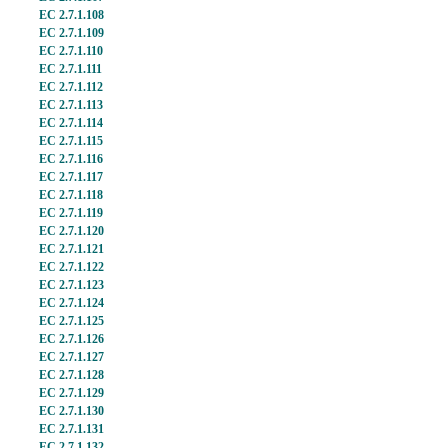
EC 2.7.1.108
EC 2.7.1.109
EC 2.7.1.110
EC 2.7.1.111
EC 2.7.1.112
EC 2.7.1.113
EC 2.7.1.114
EC 2.7.1.115
EC 2.7.1.116
EC 2.7.1.117
EC 2.7.1.118
EC 2.7.1.119
EC 2.7.1.120
EC 2.7.1.121
EC 2.7.1.122
EC 2.7.1.123
EC 2.7.1.124
EC 2.7.1.125
EC 2.7.1.126
EC 2.7.1.127
EC 2.7.1.128
EC 2.7.1.129
EC 2.7.1.130
EC 2.7.1.131
EC 2.7.1.132