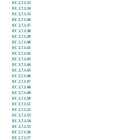
EC 2.7.1.33
EC 2.7.1.34
EC 2.7.1.35
EC 2.7.1.36
EC 2.7.1.37
EC 2.7.1.38
EC 2.7.1.39
EC 2.7.1.40
EC 2.7.1.41
EC 2.7.1.42
EC 2.7.1.43
EC 2.7.1.44
EC 2.7.1.45
EC 2.7.1.46
EC 2.7.1.47
EC 2.7.1.48
EC 2.7.1.49
EC 2.7.1.50
EC 2.7.1.51
EC 2.7.1.52
EC 2.7.1.53
EC 2.7.1.54
EC 2.7.1.55
EC 2.7.1.56
EC 2.7.1.57