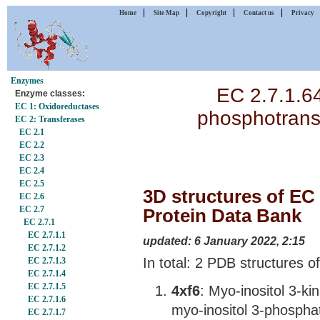
|
|
|
|
Home
Site Map
Copyright
Contact us
Privacy
Enzymes
EC 2.7.1.64
Enzyme classes:
EC 1: Oxidoreductases
phosphotransf
EC 2: Transferases
EC 2.1
EC 2.2
EC 2.3
EC 2.4
EC 2.5
3D structures of EC 2
EC 2.6
EC 2.7
Protein Data Bank
EC 2.7.1
EC 2.7.1.1
updated: 6 January 2022, 2:15
EC 2.7.1.2
In total: 2 PDB structures of
EC 2.7.1.3
EC 2.7.1.4
EC 2.7.1.5
4xf6
: Myo-inositol 3-k
EC 2.7.1.6
myo-inositol 3-phospha
EC 2.7.1.7