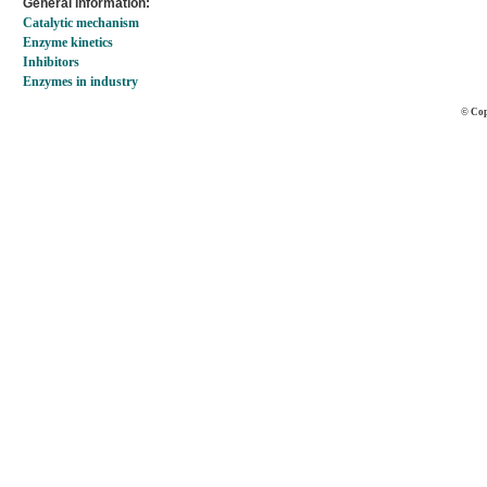
General information:
Catalytic mechanism
Enzyme kinetics
Inhibitors
Enzymes in industry
© Cop