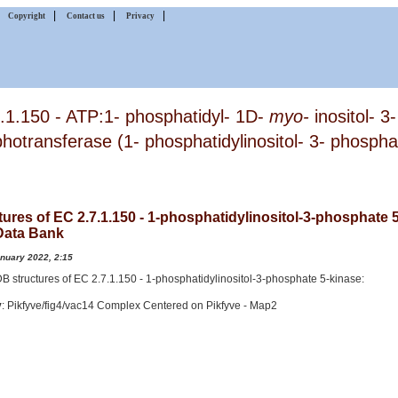
|
|
|
|
Copyright
Contact us
Privacy
.1.150 - ATP:1- phosphatidyl- 1D-
myo-
inositol- 
hotransferase (1- phosphatidylinositol- 3- phospha
tures of EC 2.7.1.150 - 1-phosphatidylinositol-3-phosphate 5
Data Bank
anuary 2022, 2:15
PDB structures of EC 2.7.1.150 - 1-phosphatidylinositol-3-phosphate 5-kinase:
v
: Pikfyve/fig4/vac14 Complex Centered on Pikfyve - Map2