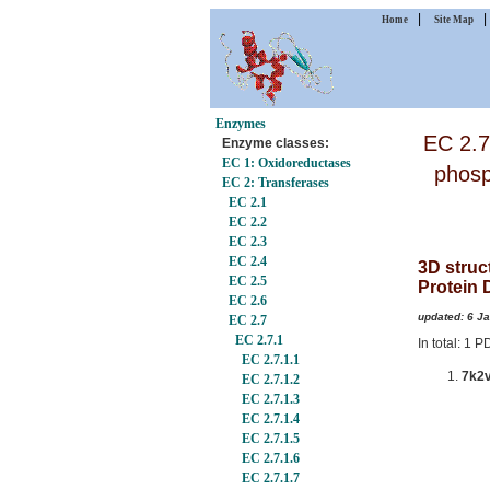
|
Home
Site Map
Enzymes
EC 2.7
Enzyme classes:
EC 1: Oxidoreductases
phosp
EC 2: Transferases
EC 2.1
EC 2.2
EC 2.3
EC 2.4
3D struc
EC 2.5
Protein 
EC 2.6
updated: 6 J
EC 2.7
EC 2.7.1
In total: 1 
EC 2.7.1.1
7k2
EC 2.7.1.2
EC 2.7.1.3
EC 2.7.1.4
EC 2.7.1.5
EC 2.7.1.6
EC 2.7.1.7