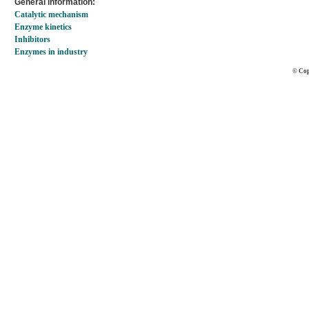
General information:
Catalytic mechanism
Enzyme kinetics
Inhibitors
Enzymes in industry
© Cop