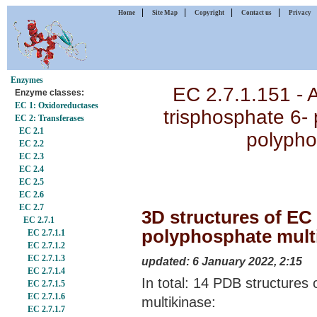
|
|
|
|
Home
Site Map
Copyright
Contact us
Privacy
Enzymes
EC 2.7.1.151 -
Enzyme classes:
EC 1: Oxidoreductases
trisphosphate 6- 
EC 2: Transferases
EC 2.1
polypho
EC 2.2
EC 2.3
EC 2.4
EC 2.5
EC 2.6
EC 2.7
3D structures of EC 2
EC 2.7.1
polyphosphate multi
EC 2.7.1.1
EC 2.7.1.2
EC 2.7.1.3
updated: 6 January 2022, 2:15
EC 2.7.1.4
In total: 14 PDB structures 
EC 2.7.1.5
EC 2.7.1.6
multikinase:
EC 2.7.1.7