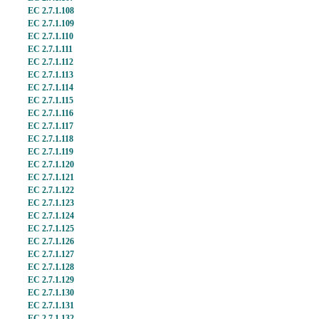
EC 2.7.1.108
EC 2.7.1.109
EC 2.7.1.110
EC 2.7.1.111
EC 2.7.1.112
EC 2.7.1.113
EC 2.7.1.114
EC 2.7.1.115
EC 2.7.1.116
EC 2.7.1.117
EC 2.7.1.118
EC 2.7.1.119
EC 2.7.1.120
EC 2.7.1.121
EC 2.7.1.122
EC 2.7.1.123
EC 2.7.1.124
EC 2.7.1.125
EC 2.7.1.126
EC 2.7.1.127
EC 2.7.1.128
EC 2.7.1.129
EC 2.7.1.130
EC 2.7.1.131
EC 2.7.1.132