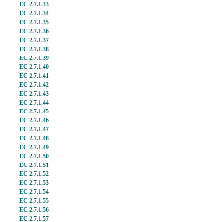
EC 2.7.1.33
EC 2.7.1.34
EC 2.7.1.35
EC 2.7.1.36
EC 2.7.1.37
EC 2.7.1.38
EC 2.7.1.39
EC 2.7.1.40
EC 2.7.1.41
EC 2.7.1.42
EC 2.7.1.43
EC 2.7.1.44
EC 2.7.1.45
EC 2.7.1.46
EC 2.7.1.47
EC 2.7.1.48
EC 2.7.1.49
EC 2.7.1.50
EC 2.7.1.51
EC 2.7.1.52
EC 2.7.1.53
EC 2.7.1.54
EC 2.7.1.55
EC 2.7.1.56
EC 2.7.1.57