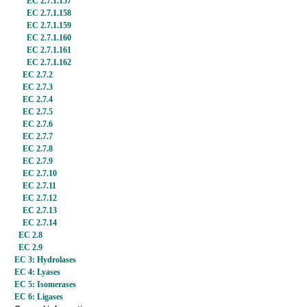
EC 2.7.1.157
EC 2.7.1.158
EC 2.7.1.159
EC 2.7.1.160
EC 2.7.1.161
EC 2.7.1.162
EC 2.7.2
EC 2.7.3
EC 2.7.4
EC 2.7.5
EC 2.7.6
EC 2.7.7
EC 2.7.8
EC 2.7.9
EC 2.7.10
EC 2.7.11
EC 2.7.12
EC 2.7.13
EC 2.7.14
EC 2.8
EC 2.9
EC 3: Hydrolases
EC 4: Lyases
EC 5: Isomerases
EC 6: Ligases