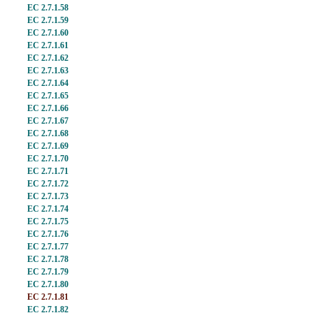
EC 2.7.1.58
EC 2.7.1.59
EC 2.7.1.60
EC 2.7.1.61
EC 2.7.1.62
EC 2.7.1.63
EC 2.7.1.64
EC 2.7.1.65
EC 2.7.1.66
EC 2.7.1.67
EC 2.7.1.68
EC 2.7.1.69
EC 2.7.1.70
EC 2.7.1.71
EC 2.7.1.72
EC 2.7.1.73
EC 2.7.1.74
EC 2.7.1.75
EC 2.7.1.76
EC 2.7.1.77
EC 2.7.1.78
EC 2.7.1.79
EC 2.7.1.80
EC 2.7.1.81
EC 2.7.1.82