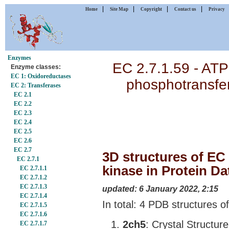
|
|
|
|
Home
Site Map
Copyright
Contact us
Privacy
Enzymes
EC 2.7.1.59 - ATP
Enzyme classes:
EC 1: Oxidoreductases
phosphotransfe
EC 2: Transferases
EC 2.1
EC 2.2
EC 2.3
EC 2.4
EC 2.5
EC 2.6
EC 2.7
3D structures of EC 
EC 2.7.1
kinase in Protein D
EC 2.7.1.1
EC 2.7.1.2
EC 2.7.1.3
updated: 6 January 2022, 2:15
EC 2.7.1.4
In total: 4 PDB structures 
EC 2.7.1.5
EC 2.7.1.6
2ch5
: Crystal Structu
EC 2.7.1.7