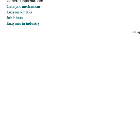
General information:
Catalytic mechanism
Enzyme kinetics
Inhibitors
Enzymes in industry
© Cop