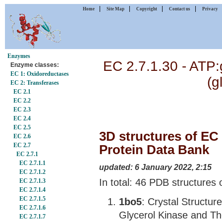
|
|
|
|
Home
Site Map
Copyright
Contact us
Privacy
Enzymes
EC 2.7.1.30 - ATP:
Enzyme classes:
EC 1: Oxidoreductases
(g
EC 2: Transferases
EC 2.1
EC 2.2
EC 2.3
EC 2.4
EC 2.5
3D structures of EC 2
EC 2.6
EC 2.7
Protein Data Bank
EC 2.7.1
EC 2.7.1.1
updated: 6 January 2022, 2:15
EC 2.7.1.2
In total: 46 PDB structures 
EC 2.7.1.3
EC 2.7.1.4
EC 2.7.1.5
1bo5
: Crystal Structu
EC 2.7.1.6
Glycerol Kinase and The
EC 2.7.1.7