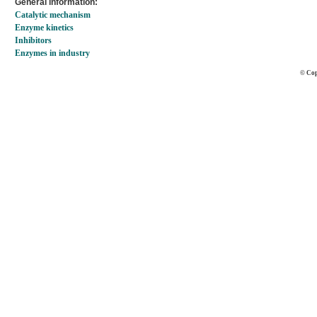
General information:
Catalytic mechanism
Enzyme kinetics
Inhibitors
Enzymes in industry
© Cop