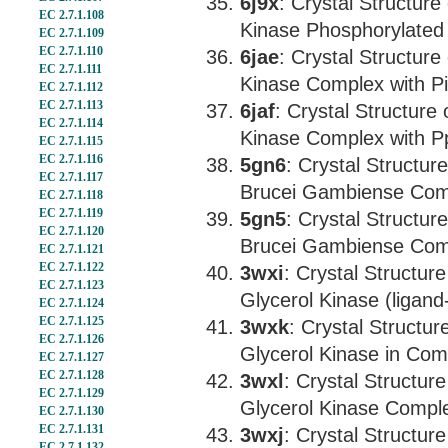
6j9x
: Crystal Structur
EC 2.7.1.108
Kinase Phosphorylated
EC 2.7.1.109
EC 2.7.1.110
6jae
: Crystal Structur
EC 2.7.1.111
Kinase Complex with P
EC 2.7.1.112
EC 2.7.1.113
6jaf
: Crystal Structur
EC 2.7.1.114
Kinase Complex with P
EC 2.7.1.115
EC 2.7.1.116
5gn6
: Crystal Structu
EC 2.7.1.117
Brucei Gambiense Comp
EC 2.7.1.118
EC 2.7.1.119
5gn5
: Crystal Structu
EC 2.7.1.120
Brucei Gambiense Comp
EC 2.7.1.121
EC 2.7.1.122
3wxi
: Crystal Structu
EC 2.7.1.123
Glycerol Kinase (ligand
EC 2.7.1.124
EC 2.7.1.125
3wxk
: Crystal Struct
EC 2.7.1.126
Glycerol Kinase in Com
EC 2.7.1.127
EC 2.7.1.128
3wxl
: Crystal Structu
EC 2.7.1.129
Glycerol Kinase Comple
EC 2.7.1.130
EC 2.7.1.131
3wxj
: Crystal Structu
EC 2.7.1.132