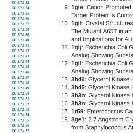
EC 2.7.1.33
1gle
: Cation Promoted 
EC 2.7.1.34
EC 2.7.1.35
Target Protein Is Contr
EC 2.7.1.36
1glf
: Crystal Structure
EC 2.7.1.37
EC 2.7.1.38
The Mutant A65T in an
EC 2.7.1.39
and Implications for All
EC 2.7.1.40
EC 2.7.1.41
1glj
: Escherichia Coli 
EC 2.7.1.42
Analog Showing Substa
EC 2.7.1.43
EC 2.7.1.44
1gll
: Escherichia Coli 
EC 2.7.1.45
Analog Showing Substa
EC 2.7.1.46
EC 2.7.1.47
3h46
: Glycerol Kinase
EC 2.7.1.48
3h45
: Glycerol Kinase
EC 2.7.1.49
EC 2.7.1.50
3h3o
: Glycerol Kinase
EC 2.7.1.51
3h3n
: Glycerol Kinase
EC 2.7.1.52
EC 2.7.1.53
1r59
: Enterococcus Cas
EC 2.7.1.54
3ge1
: 2.7 Angstrom Cry
EC 2.7.1.55
EC 2.7.1.56
from Staphylococcus A
EC 2.7.1.57