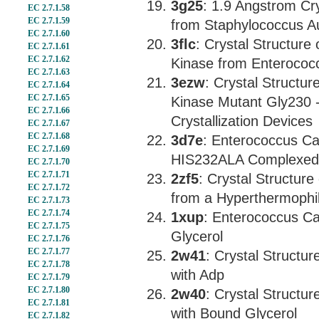
3g25
: 1.9 Angstrom Cry
EC 2.7.1.58
EC 2.7.1.59
from Staphylococcus Au
EC 2.7.1.60
3flc
: Crystal Structure
EC 2.7.1.61
EC 2.7.1.62
Kinase from Enterococc
EC 2.7.1.63
3ezw
: Crystal Structur
EC 2.7.1.64
EC 2.7.1.65
Kinase Mutant Gly230 -
EC 2.7.1.66
Crystallization Devices
EC 2.7.1.67
EC 2.7.1.68
3d7e
: Enterococcus Ca
EC 2.7.1.69
HIS232ALA Complexed 
EC 2.7.1.70
EC 2.7.1.71
2zf5
: Crystal Structur
EC 2.7.1.72
from a Hyperthermophi
EC 2.7.1.73
EC 2.7.1.74
1xup
: Enterococcus Ca
EC 2.7.1.75
Glycerol
EC 2.7.1.76
EC 2.7.1.77
2w41
: Crystal Structu
EC 2.7.1.78
with Adp
EC 2.7.1.79
EC 2.7.1.80
2w40
: Crystal Structu
EC 2.7.1.81
with Bound Glycerol
EC 2.7.1.82